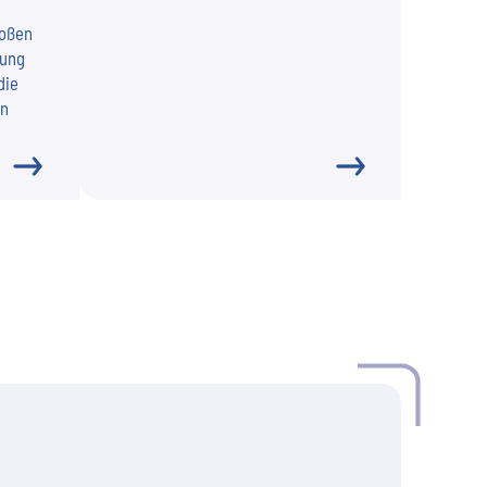
roßen
zung
die
on