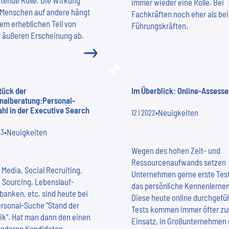
tende Rolle. Die Wirkung
immer wieder eine Rolle. Bei
 Menschen auf andere hängt
Fachkräften noch eher als bei
em erheblichen Teil von
Führungskräften.
r äußeren Erscheinung ab.
tück der
Im Überblick: Online-Assess
nalberatung:Personal-
hl in der Executive Search
•
Neuigkeiten
12 | 2022
•
Neuigkeiten
23
Wegen des hohen Zeit- und
Ressourcenaufwands setzen
 Media, Social Recruiting,
Unternehmen gerne erste Test
 Sourcing, Lebenslauf-
das persönliche Kennenlernen
banken, etc. sind heute bei
Diese heute online durchgefü
ersonal-Suche “Stand der
Tests kommen immer öfter z
ik”. Hat man dann den einen
Einsatz, in Großunternehmen
anderen Kandidaten