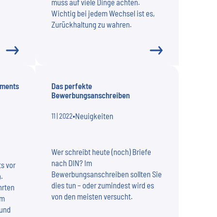
muss auf viele Dinge achten.
Wichtig bei jedem Wechsel ist es,
Zurückhaltung zu wahren.
ements
Das perfekte
Bewerbungsanschreiben
•
Neuigkeiten
11 | 2022
Wer schreibt heute (noch) Briefe
nach DIN? Im
s vor
Bewerbungsanschreiben sollten Sie
.
dies tun – oder zumindest wird es
hrten
von den meisten versucht.
um
 und