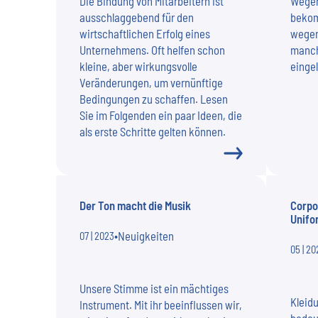
Die Bindung von Mitarbeitern ist
Wegen
ausschlaggebend für den
bekom
wirtschaftlichen Erfolg eines
wegen
Unternehmens. Oft helfen schon
manch
kleine, aber wirkungsvolle
einge
Veränderungen, um vernünftige
Bedingungen zu schaffen. Lesen
Sie im Folgenden ein paar Ideen, die
als erste Schritte gelten können.
Der Ton macht die Musik
Corpo
Unifo
•
Neuigkeiten
07 | 2023
05 | 20
Unsere Stimme ist ein mächtiges
Kleidu
Instrument. Mit ihr beeinflussen wir,