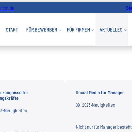
nich.de
St
START
FÜR BEWERBER
FÜR FIRMEN
AKTUELLES
tszeugnisse für
Social Media für Manager
ngskräfte
•
Neuigkeiten
09 | 2023
•
Neuigkeiten
23
Nicht nur für Manager besteht