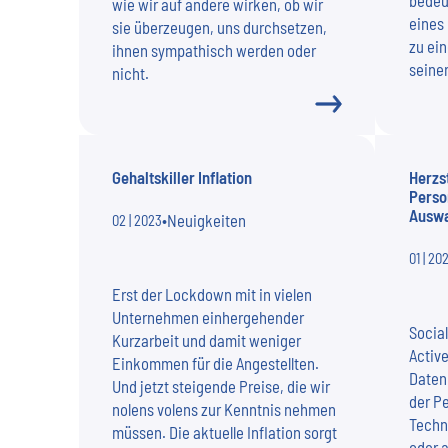
bedeu
wie wir auf andere wirken, ob wir
eines
sie überzeugen, uns durchsetzen,
zu ein
ihnen sympathisch werden oder
seine
nicht.
Gehaltskiller Inflation
Herzs
Perso
Auswa
•
Neuigkeiten
02 | 2023
01 | 20
Erst der Lockdown mit in vielen
Unternehmen einhergehender
Social
Kurzarbeit und damit weniger
Active
Einkommen für die Angestellten.
Daten
Und jetzt steigende Preise, die wir
der P
nolens volens zur Kenntnis nehmen
Techn
müssen. Die aktuelle Inflation sorgt
oder 