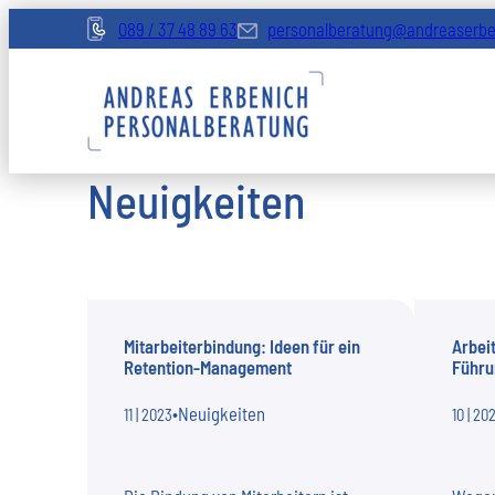
Zum
089 / 37 48 89 63
personalberatung@andreaserbe
Inhalt
springen
Neuigkeiten
Mitarbeiterbindung: Ideen für ein
Arbei
Retention-Management
Führu
•
Neuigkeiten
11 | 2023
10 | 20