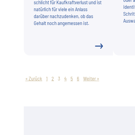
schlicht für Kaufkraftverlust und ist
identi
natürlich für viele ein Anlass
Schrit
darüber nachzudenken, ob das
Auswa
Gehalt noch angemessen ist.
« Zurück
1
2
3
4
5
6
Weiter »