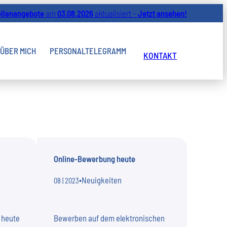
ellenangebote
am
03.08.2026
aktualisiert –
Jetzt ansehen!
ÜBER MICH
PERSONALTELEGRAMM
KONTAKT
Online-Bewerbung heute
•
Neuigkeiten
08 | 2023
 heute
Bewerben auf dem elektronischen