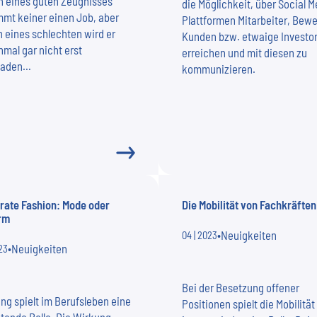
 eines guten Zeugnisses
die Möglichkeit, über Social M
mt keiner einen Job, aber
Plattformen Mitarbeiter, Bewe
 eines schlechten wird er
Kunden bzw. etwaige Investo
mal gar nicht erst
erreichen und mit diesen zu
laden…
kommunizieren.
rate Fashion: Mode oder
Die Mobilität von Fachkräften
rm
•
Neuigkeiten
04 | 2023
•
Neuigkeiten
23
Bei der Besetzung offener
ng spielt im Berufsleben eine
Positionen spielt die Mobilität