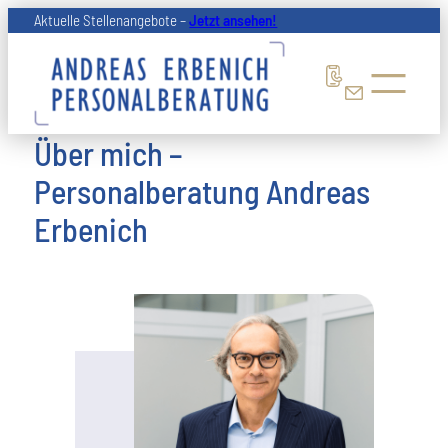
Zum
Aktuelle Stellenangebote –
Jetzt ansehen!
Inhalt
springen
Über mich –
Personalberatung Andreas
Erbenich