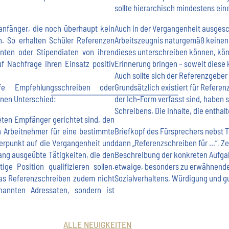
sollte hierarchisch mindestens ein
anfänger, die noch überhaupt kein
Auch in der Vergangenheit ausgesch
. So erhalten Schüler Referenzen
Arbeitszeugnis naturgemäß keinen
nten oder Stipendiaten von ihren
dieses unterschreiben können, kö
f Nachfrage ihren Einsatz positiv
Erinnerung bringen – soweit diese
Auch sollte sich der Referenzgeber
e Empfehlungsschreiben oder
Grundsätzlich existiert für Refere
inen Unterschied:
der Ich-Form verfasst sind, haben 
Schreibens. Die Inhalte, die enthalt
ten Empfänger gerichtet sind, den
n Arbeitnehmer für eine bestimmte
Briefkopf des Fürsprechers nebst T
erpunkt auf die Vergangenheit und
dann „Referenzschreiben für …“, 
ang ausgeübte Tätigkeiten, die den
Beschreibung der konkreten Aufga
ige Position qualifizieren sollen.
etwaige, besonders zu erwähnende
 das Referenzschreiben zudem nicht
Sozialverhaltens, Würdigung und 
annten Adressaten, sondern ist
ALLE NEUIGKEITEN