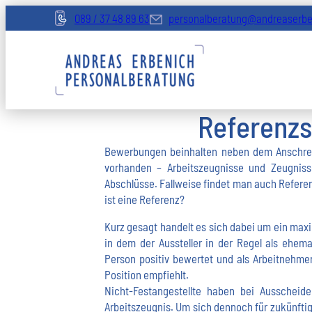
Zum
089 / 37 48 89 63
personalberatung@andreaserbe
Inhalt
springen
Referenzs
Bewerbungen beinhalten neben dem Anschrei
vorhanden – Arbeitszeugnisse und Zeugniss
Abschlüsse. Fallweise findet man auch Referen
ist eine Referenz?
Kurz gesagt handelt es sich dabei um ein maxi
in dem der Aussteller in der Regel als ehema
Person positiv bewertet und als Arbeitnehme
Position empfiehlt.
Nicht-Festangestellte haben bei Ausscheid
Arbeitszeugnis. Um sich dennoch für zukünftig