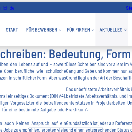
nich.de
St
START
FÜR BEWERBER
FÜR FIRMEN
AKTUELLES
chreiben: Bedeutung, Form 
ben den Lebenslauf und – soweit
Diese Schreiben sind vor allem im
e über berufliche wie schulische
Gang und Gebe und kommen nun au
zen in schriftlicher Form. Aber was
Grund liegt an der Art der Beschäft
Das unbefristete Arbeitsverhältnis 
mal einseitiges Dokument (DIN A4),
befristete Arbeitsverhältnis, und 
liger Vorgesetzter die betreffende
unterstützen in Projektarbeiten. U
r für eine bestimmte Aufgabe oder
Praktikum“.
en auch keinen Anspruch auf ein
Grundsätzlich ist jeder als Referen
e Jobs zu empfehlen, erbeten viele
und einen entsprechenden Status ge