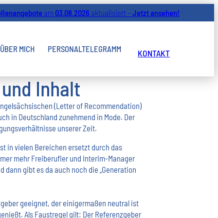
ellenangebote
am
03.08.2026
aktualisiert –
Jetzt ansehen!
ÜBER MICH
PERSONALTELEGRAMM
KONTAKT
und Inhalt
 Angelsächsischen (Letter of Recommendation)
ch in Deutschland zunehmend in Mode. Der
igungsverhältnisse unserer Zeit.
ist in vielen Bereichen ersetzt durch das
immer mehr Freiberufler und Interim-Manager
nd dann gibt es da auch noch die „Generation
zgeber geeignet, der einigermaßen neutral ist
nießt. Als Faustregel gilt: Der Referenzgeber