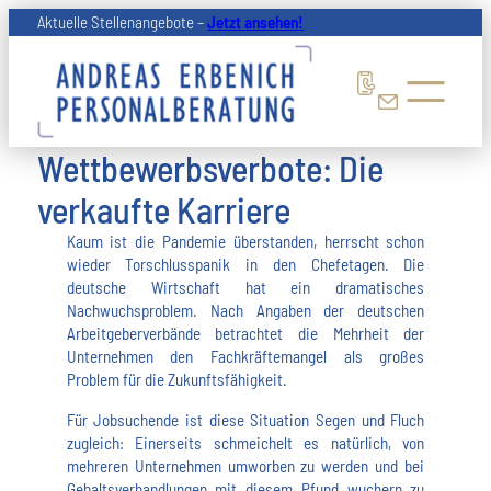
Zum
Aktuelle Stellenangebote –
Jetzt ansehen!
Inhalt
springen
Wettbewerbsverbote: Die
verkaufte Karriere
Kaum ist die Pandemie überstanden, herrscht schon
wieder Torschlusspanik in den Chefetagen. Die
deutsche Wirtschaft hat ein dramatisches
Nachwuchsproblem. Nach Angaben der deutschen
Arbeitgeberverbände betrachtet die Mehrheit der
Unternehmen den Fachkräftemangel als großes
Problem für die Zukunftsfähigkeit.
Für Jobsuchende ist diese Situation Segen und Fluch
zugleich: Einerseits schmeichelt es natürlich, von
mehreren Unternehmen umworben zu werden und bei
Gehaltsverhandlungen mit diesem Pfund wuchern zu