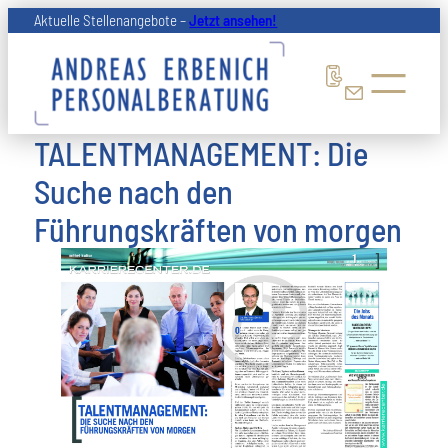
Zum
Aktuelle Stellenangebote –
Jetzt ansehen!
Inhalt
springen
TALENTMANAGEMENT: Die
Suche nach den
Führungskräften von morgen