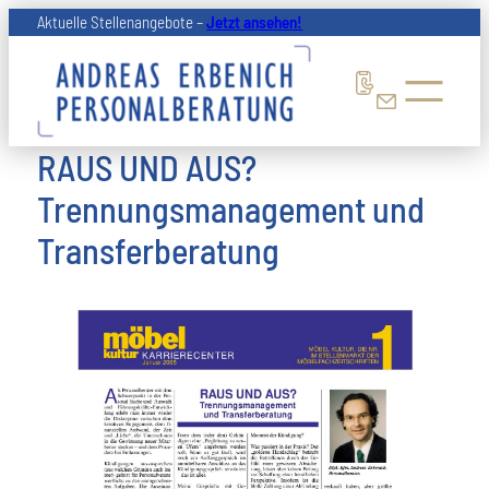
Zum
Aktuelle Stellenangebote –
Jetzt ansehen!
Inhalt
springen
RAUS UND AUS?
Trennungsmanagement und
Transferberatung