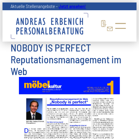
Zum
Aktuelle Stellenangebote –
Jetzt ansehen!
Inhalt
springen
NOBODY IS PERFECT
Reputationsmanagement im
Web