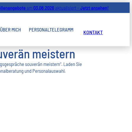
ellenangebote
am
03.08.2026
aktualisiert –
Jetzt ansehen!
ÜBER MICH
PERSONALTELEGRAMM
KONTAKT
verän meistern
gsgespräche souverän meistern“. Laden Sie
sonalberatung und Personalauswahl.