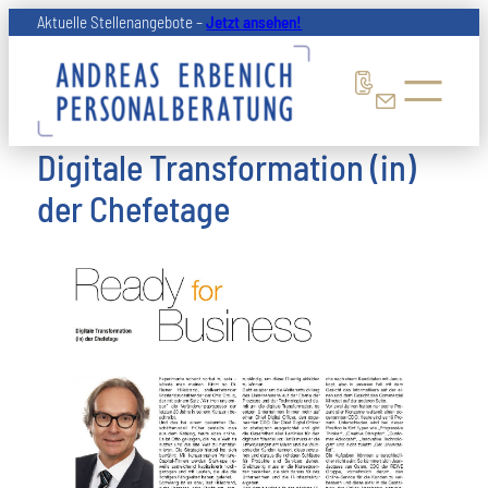
Zum
Aktuelle Stellenangebote –
Jetzt ansehen!
Inhalt
springen
Digitale Transformation (in)
der Chefetage